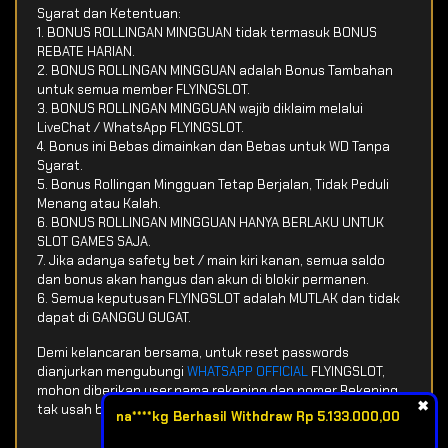
Syarat dan Ketentuan:
1. BONUS ROLLINGAN MINGGUAN tidak termasuk BONUS
REBATE HARIAN.
2. BONUS ROLLINGAN MINGGUAN adalah Bonus Tambahan
untuk semua member FLYINGSLOT.
3. BONUS ROLLINGAN MINGGUAN wajib diklaim melalui
LiveChat / WhatsApp FLYINGSLOT.
4. Bonus ini Bebas dimainkan dan Bebas untuk WD Tanpa
Syarat.
5. Bonus Rollingan Mingguan Tetap Berjalan, Tidak Peduli
Menang atau Kalah.
6. BONUS ROLLINGAN MINGGUAN HANYA BERLAKU UNTUK
SLOT GAMES SAJA.
7. Jika adanya safety bet / main kiri kanan, semua saldo
dan bonus akan hangus dan akun di blokir permanen.
6. Semua keputusan FLYINGSLOT adalah MUTLAK dan tidak
dapat di GANGGU GUGAT.
Demi kelancaran bersama, untuk reset passwords
dianjurkan mengubungi
WHATSAPP OFFICIAL
FLYINGSLOT,
mohon diberikan user,nama rekening dan nomer Rekening
✖
tak usah buru buru dan password akan di reset.
na****kg Berhasil Withdraw Rp 5.133.000,00